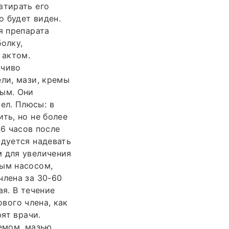
втирать его
о будет виден.
я препарата
олку,
 актом.
нчиво
ели, мази, кремы
ным. Они
ел. Плюсы: в
ть, но не более
 6 часов после
ндуется надевать
м для увеличения
ным насосом,
члена за 30-60
ая. В течение
ового члена, как
рят врачи.
емом, мазью.