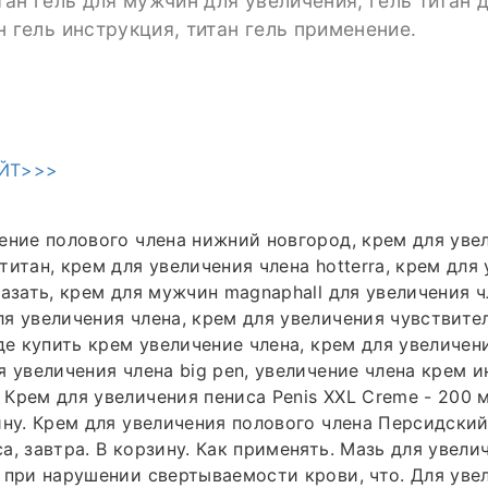
итан гель для мужчин для увеличения, гель титан
н гель инструкция, титан гель применение.
ЙТ>>>
ение полового члена нижний новгород, крем для уве
титан, крем для увеличения члена hotterra, крем для
казать, крем для мужчин magnaphall для увеличения ч
я увеличения члена, крем для увеличения чувствите
где купить крем увеличение члена, крем для увеличен
я увеличения члена big pen, увеличение члена крем и
Крем для увеличения пениса Penis XXL Creme - 200 
ину. Крем для увеличения полового члена Персидский 
а, завтра. В корзину. Как применять. Мазь для увели
 при нарушении свертываемости крови, что. Для уве