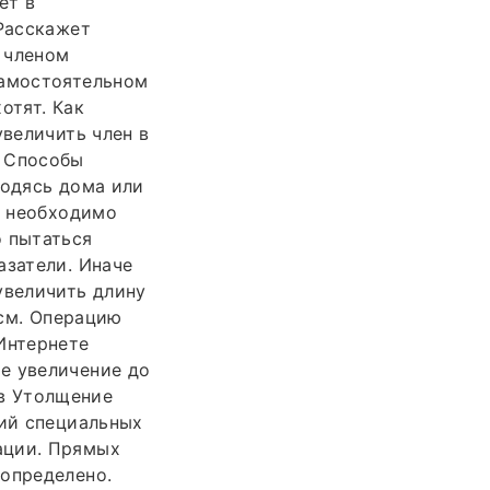
ет в
 Расскажет
 членом
самостоятельном
отят. Как
увеличить член в
. Способы
ходясь дома или
ь необходимо
о пытаться
азатели. Иначе
увеличить длину
 см. Операцию
Интернете
е увеличение до
ов Утолщение
ций специальных
ации. Прямых
 определено.