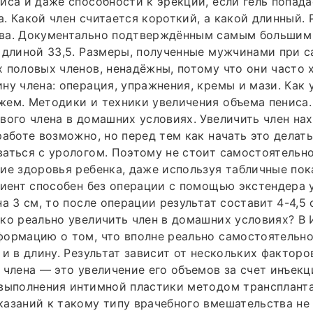
иса и даже способности к эрекции, если гель попада
. Какой член считается короткий, а какой длинный.
ва. Документально подтверждённым самым большим
 длиной 33,5. Размеры, полученные мужчинами при 
 половых членов, ненадёжны, потому что они часто х
ну члена: операция, упражнения, кремы и мази. Как 
жем. Методики и техники увеличения объема пениса
вого члена в домашних условиях. Увеличить член на
работе возможно, но перед тем как начать это делат
аться с урологом. Поэтому не стоит самостоятельн
ие здоровья ребенка, даже используя табличные пок
циент способен без операции с помощью экстендера 
на 3 см, то после операции результат составит 4-4,5
ко реально увеличить член в домашних условиях? В 
ормацию о том, что вполне реально самостоятельно
 и в длину. Результат зависит от нескольких фактор
 члена — это увеличение его объемов за счет инъек
 выполнения интимной пластики методом трансплант
азаний к такому типу врачебного вмешательства не