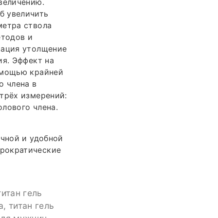
величению.
б увеличить
метра ствола
етодов и
рация утолщение
ия. Эффект на
омощью крайней
о члена в
трёх измерений:
олового члена.
ичной и удобной
юрократические
титан гель
а, титан гель