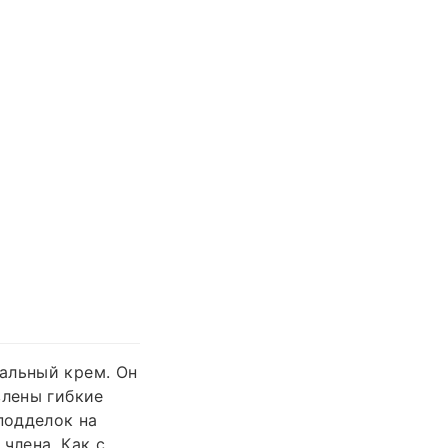
альный крем. Он
влены гибкие
подделок на
члена. Как с