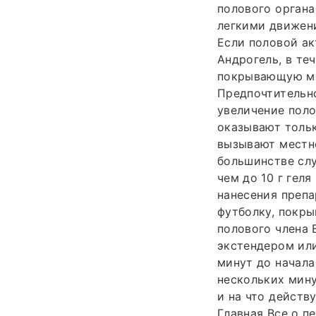
полового органа
легкими движени
Если половой ак
Андрогель, в те
покрывающую ме
Предпочтительно
увеличение поло
оказывают тольк
вызывают местн
большинстве слу
чем до 10 г геля
нанесения препа
футболку, покры
полового члена 
экстендером или
минут до начала
нескольких мину
и на что действ
Главная Все о п