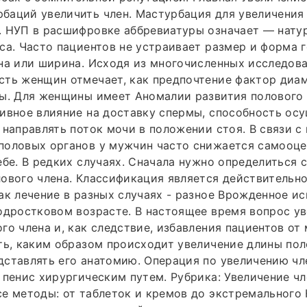
аций увеличить член. Мастурбация для увеличения 
. НУП в расшифровке аббревиатуры означает — нату
са. Часто пациентов не устраивает размер и форма г
на или ширина. Исходя из многочисленных исследов
сть женщин отмечает, как предпочтение фактор диа
ны. Для женщины имеет Аномалии развития полового
ивное влияние на доставку спермы, способность ос
 направлять поток мочи в положении стоя. В связи 
половых органов у мужчин часто снижается самооце
ебе. В редких случаях. Сначала нужно определиться 
ового члена. Классификация является действительн
ак лечение в разных случаях - разное Врожденное и
одростковом возрасте. В настоящее время вопрос у
го члена и, как следствие, избавления пациентов от
ть, каким образом происходит увеличение длины пол
ставлять его анатомию. Операция по увеличению чл
 пенис хирургическим путем. Рубрика: Увеличение чл
е методы: от таблеток и кремов до экстремального