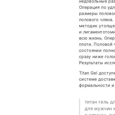
недовольные раз
Операция по уд
размеры половог
полового члена.
методик утолщен
и лигаментотоми
всю жизнь. Опер
плоти. Половой 
состоянии полно
сразу ниже голо
Результаты иссл
Titan Gel досту
системе достав
формальности и
титан гель д
для мужчин к