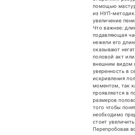
помощью мастурб
из НУП-методик
увеличение пени
Что важнее: дли
подавляющая ча
нежели его дли
оказывают негат
половой акт или
внешним видом 
уверенность в с
искривления пол
моментом, так к
проявляется в п
размеров полово
того чтобы поня
необходимо пред
стоит увеличить
Перепробовав вс