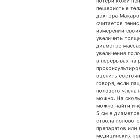
потери кожи пен
пещеристые тела
доктора Макаро
считается пенис
измерении своих
увеличить толщи
диаметре масса
увеличения поло
в перерывах на 
проконсультиров
оценить состоян
говоря, если па
полового члена 
можно. На сколь
можно найти инф
5 см в диаметре
ствола полового
препаратов или
медицинских пок