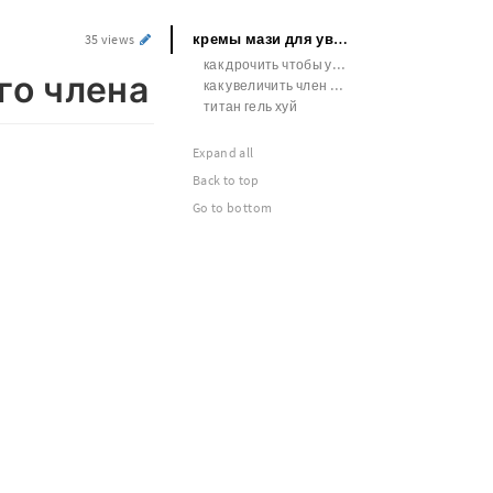
кремы мази для увеличения полового члена
35 views
как дрочить чтобы увеличить член
го члена
как увеличить член самостоятельно
титан гель хуй
Expand all
Back to top
Go to bottom