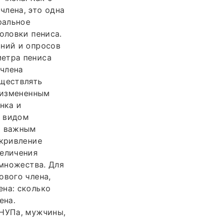
члена, это одна
ральное
оловки пениса.
аний и опросов
метра пениса
 члена
уществлять
с измененным
нка и
с видом
о важным
скривление
величения
 множества. Для
ового члена,
ена: сколько
ена.
 НУПа, мужчины,