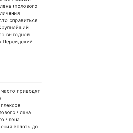
члена (полового
еличения
сто справиться
 Крупнейший
 по выгодной
на Персидский
 часто приводят
е
мплексов
лового члена
го члена
нения вплоть до