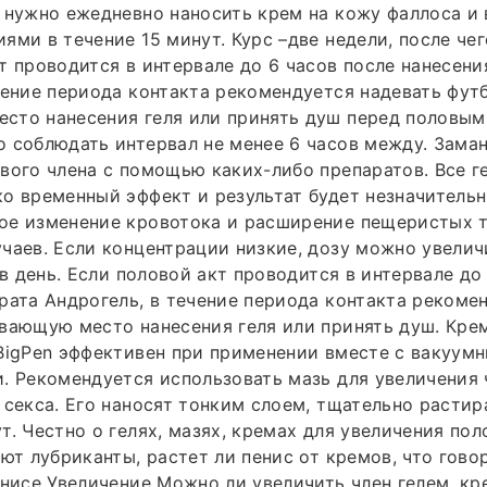
 нужно ежедневно наносить крем на кожу фаллоса и 
ями в течение 15 минут. Курс –две недели, после чег
т проводится в интервале до 6 часов после нанесени
чение периода контакта рекомендуется надевать футб
сто нанесения геля или принять душ перед половым
 соблюдать интервал не менее 6 часов между. Зама
вого члена с помощью каких-либо препаратов. Все г
о временный эффект и результат будет незначитель
ое изменение кровотока и расширение пещеристых т
чаев. Если концентрации низкие, дозу можно увеличи
 в день. Если половой акт проводится в интервале до
рата Андрогель, в течение периода контакта рекоме
вающую место нанесения геля или принять душ. Кре
BigPen эффективен при применении вместе с вакуум
. Рекомендуется использовать мазь для увеличения 
 секса. Его наносят тонким слоем, тщательно растир
т. Честно о гелях, мазях, кремах для увеличения пол
уют лубриканты, растет ли пенис от кремов, что гово
енисе Увеличение Можно ли увеличить член гелем, кр