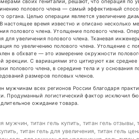
мерами своих гениталий, решают, что операция по у
линению полового члена — самый эффективный спосо
о органа. Целью операции является увеличение диа
 В настоящее время известно и описано несколько м
ия полового члена. Утолщение полового члена. Опе
я для увеличения полового члена. Тканевая инженер
ация по увеличению полового члена. Утолщение с п
член в обхвате — это измерение окружности половог
й эрекции. С вариациями это цитируют как среднее 
вки полового члена, в середине тела и у основания п
едований размеров половых членов.
пен мужчинам всех регионов России благодаря практ
ки. Продуманный логистический фактор исключил б
 длительное ожидание товара.
ля мужчин, титан гель купить, титан гель отзывы, 
упить, титан гель для увеличения, титан гель цен