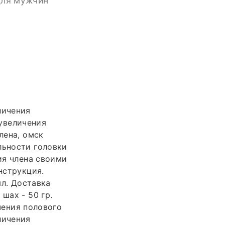
 для мужчин
личения
 увеличения
лена, омск
льности головки
ия члена своими
нструкция.
мл. Доставка
шах - 50 гр.
чения полового
личения