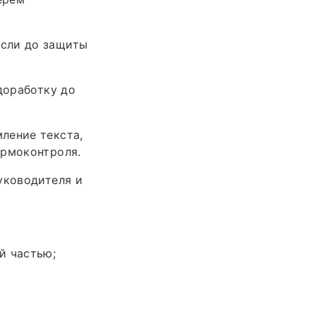
если до защиты
доработку до
ление текста,
ормоконтроля.
уководителя и
й частью;