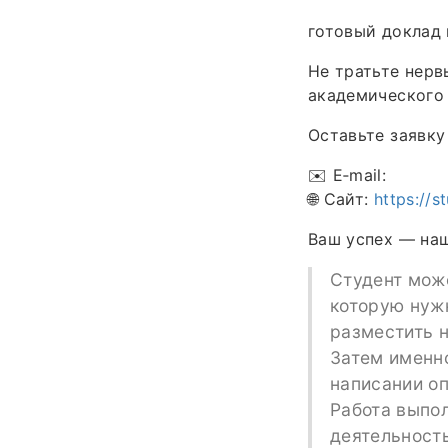
готовый доклад 
Не тратьте нерв
академического
Оставьте заявку
✉️ E‑mail:
🌐 Сайт:
https://s
Ваш успех — наш
Студент може
которую нужн
разместить н
Затем именн
написании оп
Работа выпол
деятельност