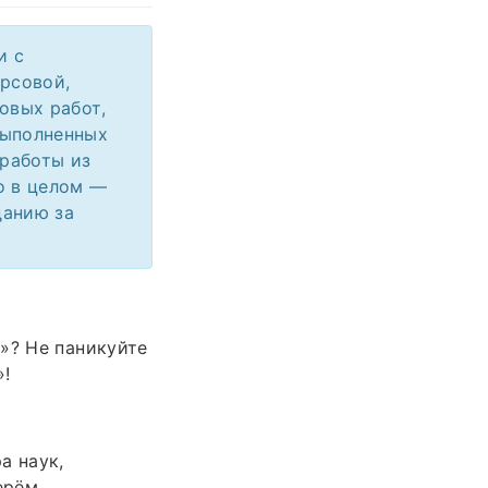
и с
урсовой,
овых работ,
выполненных
 работы из
о в целом —
данию за
»? Не паникуйте
»!
а наук,
ерём