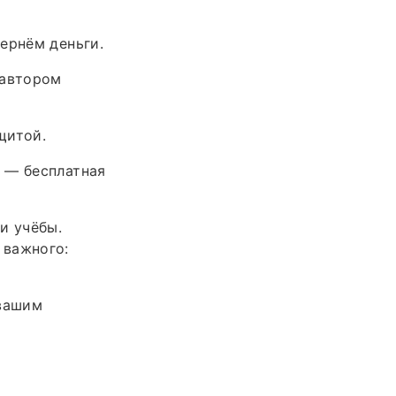
ернём деньги.
 автором
щитой.
 — бесплатная
и учёбы.
 важного:
 вашим