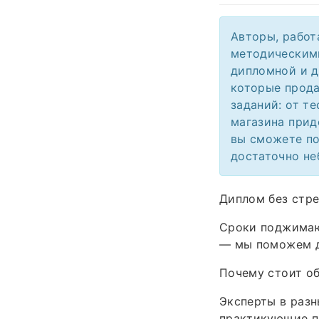
Авторы, работ
методическими
дипломной и д
которые прода
заданий: от т
магазина прид
вы сможете по
достаточно не
Диплом без стре
Сроки поджимают
— мы поможем до
Почему стоит об
Эксперты в разн
практикующие п