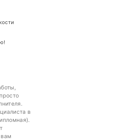
нкости
ю!
аботы,
 просто
лнителя.
циалиста в
ипломная).
т
 вам