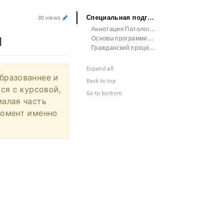
Специальная подготовка Аннотация
30 views
Аннотация Патология
я
Основы программирования
Гражданский процесс Доклад
Expand all
образованнее и
Back to top
ься с курсовой,
Go to bottom
малая часть
момент именно