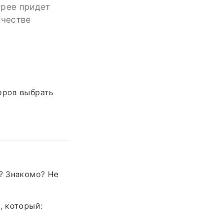
трее придет
ачестве
оров выбрать
»? Знакомо? Не
, который: