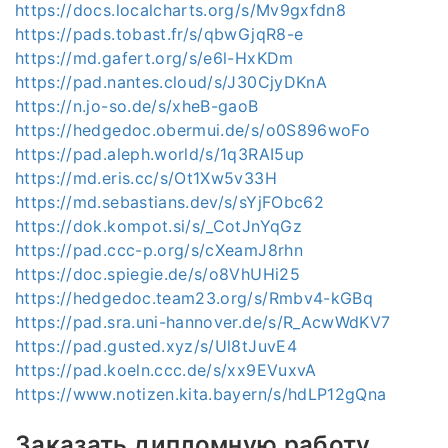
https://docs.localcharts.org/s/Mv9gxfdn8
https://pads.tobast.fr/s/qbwGjqR8-e
https://md.gafert.org/s/e6l-HxKDm
https://pad.nantes.cloud/s/J30CjyDKnA
https://n.jo-so.de/s/xheB-gaoB
https://hedgedoc.obermui.de/s/o0S896woFo
https://pad.aleph.world/s/1q3RAI5up
https://md.eris.cc/s/Ot1Xw5v33H
https://md.sebastians.dev/s/sYjFObc62
https://dok.kompot.si/s/_CotJnYqGz
https://pad.ccc-p.org/s/cXeamJ8rhn
https://doc.spiegie.de/s/o8VhUHi25
https://hedgedoc.team23.org/s/Rmbv4-kGBq
https://pad.sra.uni-hannover.de/s/R_AcwWdKV7
https://pad.gusted.xyz/s/Ul8tJuvE4
https://pad.koeln.ccc.de/s/xx9EVuxvA
https://www.notizen.kita.bayern/s/hdLP12gQna
Заказать дипломную работу