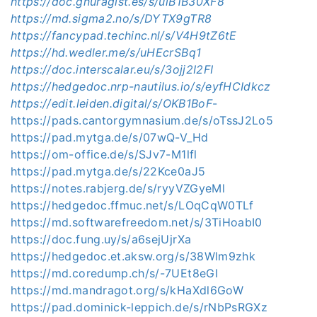
https://doc.gnuragist.es/s/uiB1B30XF8
https://md.sigma2.no/s/DYTX9gTR8
https://fancypad.techinc.nl/s/V4H9tZ6tE
https://hd.wedler.me/s/uHEcrSBq1
https://doc.interscalar.eu/s/3ojj2I2FI
https://hedgedoc.nrp-nautilus.io/s/eyfHCIdkcz
https://edit.leiden.digital/s/OKB1BoF
-
https://pads.cantorgymnasium.de/s/oTssJ2Lo5
https://pad.mytga.de/s/07wQ-V_Hd
https://om-office.de/s/SJv7-M1lfl
https://pad.mytga.de/s/22Kce0aJ5
https://notes.rabjerg.de/s/ryyVZGyeMl
https://hedgedoc.ffmuc.net/s/LOqCqW0TLf
https://md.softwarefreedom.net/s/3TiHoabI0
https://doc.fung.uy/s/a6sejUjrXa
https://hedgedoc.et.aksw.org/s/38Wlm9zhk
https://md.coredump.ch/s/-7UEt8eGI
https://md.mandragot.org/s/kHaXdl6GoW
https://pad.dominick-leppich.de/s/rNbPsRGXz