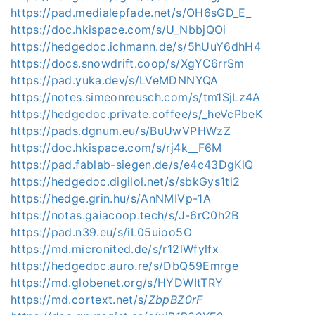
https://pad.medialepfade.net/s/OH6sGD_E_
https://doc.hkispace.com/s/U_NbbjQOi
https://hedgedoc.ichmann.de/s/5hUuY6dhH4
https://docs.snowdrift.coop/s/XgYC6rrSm
https://pad.yuka.dev/s/LVeMDNNYQA
https://notes.simeonreusch.com/s/tm1SjLz4A
https://hedgedoc.private.coffee/s/_heVcPbeK
https://pads.dgnum.eu/s/BuUwVPHWzZ
https://doc.hkispace.com/s/rj4k__F6M
https://pad.fablab-siegen.de/s/e4c43DgKlQ
https://hedgedoc.digilol.net/s/sbkGys1tl2
https://hedge.grin.hu/s/AnNMIVp-1A
https://notas.gaiacoop.tech/s/J-6rC0h2B
https://pad.n39.eu/s/iL05uioo5O
https://md.micronited.de/s/r12lWfylfx
https://hedgedoc.auro.re/s/DbQ59Emrge
https://md.globenet.org/s/HYDWItTRY
https://md.cortext.net/s/
ZbpBZ0rF