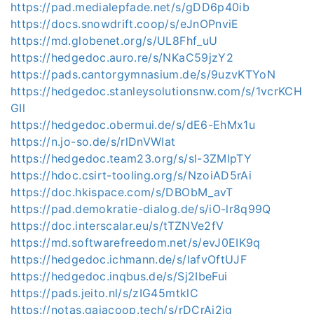
https://pad.medialepfade.net/s/gDD6p40ib
https://docs.snowdrift.coop/s/eJnOPnviE
https://md.globenet.org/s/UL8Fhf_uU
https://hedgedoc.auro.re/s/NKaC59jzY2
https://pads.cantorgymnasium.de/s/9uzvKTYoN
https://hedgedoc.stanleysolutionsnw.com/s/1vcrKCH
GIl
https://hedgedoc.obermui.de/s/dE6-EhMx1u
https://n.jo-so.de/s/rlDnVWIat
https://hedgedoc.team23.org/s/sl-3ZMIpTY
https://hdoc.csirt-tooling.org/s/NzoiAD5rAi
https://doc.hkispace.com/s/DBObM_avT
https://pad.demokratie-dialog.de/s/iO-lr8q99Q
https://doc.interscalar.eu/s/tTZNVe2fV
https://md.softwarefreedom.net/s/evJ0EIK9q
https://hedgedoc.ichmann.de/s/lafvOftUJF
https://hedgedoc.inqbus.de/s/Sj2IbeFui
https://pads.jeito.nl/s/zIG45mtklC
https://notas.gaiacoop.tech/s/rDCrAi2ig