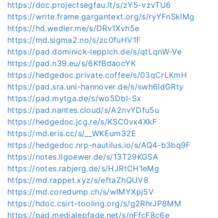
https://doc.projectsegfau.lt/s/zY5-vzvTU6
https://write.frame.gargantext.org/s/ryYFnSklMg
https://hd.wedler.me/s/DRv1Xvh5e
https://md.sigma2.no/s/zc0fuHV1F
https://pad.dominick-leppich.de/s/qtLqnW-Ve
https://pad.n39.eu/s/6KfBdaocYK
https://hedgedoc.private.coffee/s/03qCrLKmH
https://pad.sra.uni-hannover.de/s/swh6IdGRty
https://pad.mytga.de/s/wo5Dbl-Sx
https://pad.nantes.cloud/s/A2nvYDfu5u
https://hedgedoc.jcg.re/s/KSC0vx4XkF
https://md.eris.cc/s/__WKEum32E
https://hedgedoc.nrp-nautilus.io/s/AQ4-b3bq9F
https://notes.llgoewer.de/s/13T29KGSA
https://notes.rabjerg.de/s/HJRtCH1eMg
https://md.rappet.xyz/s/eftaZhQUV8
https://md.coredump.ch/s/wIMYXpj5V
https://hdoc.csirt-tooling.org/s/g2RhrJP8MM
https://pad.medialepfade.net/s/nFfcF8c6e