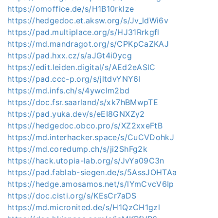
https://omoffice.de/s/H1B10rklze
https://hedgedoc.et.aksw.org/s/Jv_ldWi6v
https://pad.multiplace.org/s/HJ31Rrkgfl
https://md.mandragot.org/s/CPKpCaZKAJ
https://pad.hxx.cz/s/aJGt4i0ycg
https://edit.leiden.digital/s/AEd2eASlC
https://pad.ccc-p.org/s/jltdvYNY6I
https://md.infs.ch/s/4ywcIm2bd
https://doc.fsr.saarland/s/xk7hBMwpTE
https://pad.yuka.dev/s/eEI8GNXZy2
https://hedgedoc.obco.pro/s/XZ2xxeFtB
https://md.interhacker.space/s/CuCVDohkJ
https://md.coredump.ch/s/ji2ShFg2k
https://hack.utopia-lab.org/s/JvYa09C3n
https://pad.fablab-siegen.de/s/5AssJOHTAa
https://hedge.amosamos.net/s/lYmCvcV6Ip
https://doc.cisti.org/s/KEsCr7aDS
https://md.micronited.de/s/H1QzCH1gzl