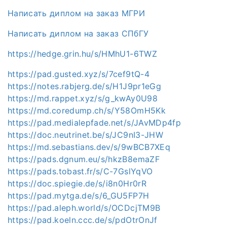
Написать диплом на заказ МГРИ
Написать диплом на заказ СПбГУ
https://hedge.grin.hu/s/HMhU1-6TWZ
https://pad.gusted.xyz/s/7cef9tQ-4
https://notes.rabjerg.de/s/H1J9pr1eGg
https://md.rappet.xyz/s/g_kwAy0U98
https://md.coredump.ch/s/Y58OmH5Kk
https://pad.medialepfade.net/s/JAvMDp4fp
https://doc.neutrinet.be/s/JC9nI3-JHW
https://md.sebastians.dev/s/9wBCB7XEq
https://pads.dgnum.eu/s/hkzB8emaZF
https://pads.tobast.fr/s/C-7GslYqVO
https://doc.spiegie.de/s/i8n0Hr0rR
https://pad.mytga.de/s/6_GU5FP7H
https://pad.aleph.world/s/OCDcjTM9B
https://pad.koeln.ccc.de/s/pdOtrOnJf