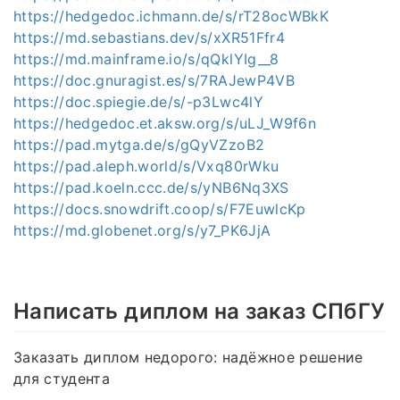
https://hedgedoc.ichmann.de/s/rT28ocWBkK
https://md.sebastians.dev/s/xXR51Ffr4
https://md.mainframe.io/s/qQklYIg__8
https://doc.gnuragist.es/s/7RAJewP4VB
https://doc.spiegie.de/s/-p3Lwc4lY
https://hedgedoc.et.aksw.org/s/uLJ_W9f6n
https://pad.mytga.de/s/gQyVZzoB2
https://pad.aleph.world/s/Vxq80rWku
https://pad.koeln.ccc.de/s/yNB6Nq3XS
https://docs.snowdrift.coop/s/F7EuwlcKp
https://md.globenet.org/s/y7_PK6JjA
Написать диплом на заказ СПбГУ
Заказать диплом недорого: надёжное решение
для студента