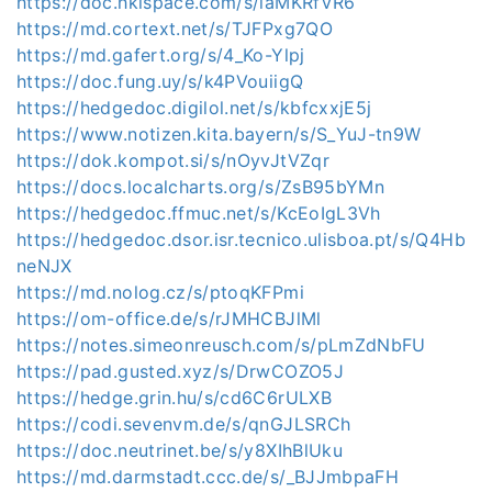
https://doc.hkispace.com/s/iaMKRfVR6
https://md.cortext.net/s/TJFPxg7QO
https://md.gafert.org/s/4_Ko-Ylpj
https://doc.fung.uy/s/k4PVouiigQ
https://hedgedoc.digilol.net/s/kbfcxxjE5j
https://www.notizen.kita.bayern/s/S_YuJ-tn9W
https://dok.kompot.si/s/nOyvJtVZqr
https://docs.localcharts.org/s/ZsB95bYMn
https://hedgedoc.ffmuc.net/s/KcEoIgL3Vh
https://hedgedoc.dsor.isr.tecnico.ulisboa.pt/s/Q4Hb
neNJX
https://md.nolog.cz/s/ptoqKFPmi
https://om-office.de/s/rJMHCBJlMl
https://notes.simeonreusch.com/s/pLmZdNbFU
https://pad.gusted.xyz/s/DrwCOZO5J
https://hedge.grin.hu/s/cd6C6rULXB
https://codi.sevenvm.de/s/qnGJLSRCh
https://doc.neutrinet.be/s/y8XIhBlUku
https://md.darmstadt.ccc.de/s/_BJJmbpaFH