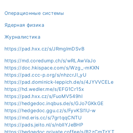
Операционные системы
Ядерная физика
Журналистика
https://pad.hxx.cz/s/JRmgImDSvB
https://md.coredump.ch/s/wRLAwVaJo
https://doc.hkispace.com/s/Wzg_-mKXN
https://pad.ccc-p.org/s/nhzcrJI_yU
https://pad.dominick-leppich.de/s/4JYVVCELe
https://hd.wedler.me/s/EFG1Cr15x
https://pad.hxx.cz/s/FuoMV549hI
https://hedgedoc.inqbus.de/s/GJo7GKkGE
https://hedgedoc.ggu.cz/s/FyvKSl1U-w
https://md.eris.cc/s/7grtqqCNTU
https://pads.jeito.nl/s/nbIlYJeBHP
https://hedgedoc.private.coffee/s/B2zCmTzYT