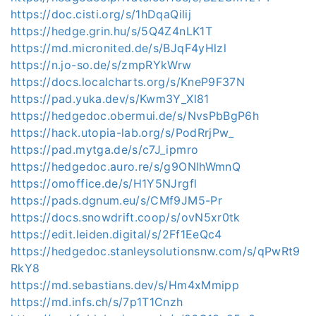
https://doc.cisti.org/s/1hDqaQilij
https://hedge.grin.hu/s/5Q4Z4nLK1T
https://md.micronited.de/s/BJqF4yHlzl
https://n.jo-so.de/s/zmpRYkWrw
https://docs.localcharts.org/s/KneP9F37N
https://pad.yuka.dev/s/Kwm3Y_Xl81
https://hedgedoc.obermui.de/s/NvsPbBgP6h
https://hack.utopia-lab.org/s/PodRrjPw_
https://pad.mytga.de/s/c7J_ipmro
https://hedgedoc.auro.re/s/g9ONlhWmnQ
https://omoffice.de/s/H1Y5NJrgfl
https://pads.dgnum.eu/s/CMf9JM5-Pr
https://docs.snowdrift.coop/s/ovN5xr0tk
https://edit.leiden.digital/s/2Ff1EeQc4
https://hedgedoc.stanleysolutionsnw.com/s/qPwRt9
RkY8
https://md.sebastians.dev/s/Hm4xMmipp
https://md.infs.ch/s/7p1T1Cnzh