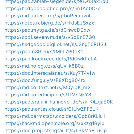
https://pad.fablab-siegen.de/s/96G13a25p0
https://hedgedoc.obco.pro/s/ImTAe0O-e
https://md.gafert.org/s/pboPemqw4
https://notes.rabjerg.de/s/HkIsEJSxzx
https://pad.mytga.de/s/dCnwcDExw
https://codi.sevenvm.de/s/vSo8nE7G0
https://hedgedoc.digilol.net/s/J3ngT0RUSJ
https://pad.n39.eu/s/IMhT7P0oK1
https://pad.koeln.ccc.de/s/RdQwkPeLA
https://md.nolog.cz/s/qUv-k6B0z
https://doc.interscalar.eu/s/Kuy7T4vfw
https://doc.fung.uy/s/E8XDg804rx
https://md.cortext.net/s/M0yl0K_m2
https://md.coredump.ch/s/f1MsQkY8i
https://pad.sra.uni-hannover.de/s/k-K4_gaE0K
https://pad.nantes.cloud/s/CIUwZFFBLK
https://md.darmstadt.ccc.de/s/Cpb8rKLiu1
https://hackmd.openmole.org/s/xkzg1ByIb
https://doc.projectsegfau.lt/s/LSkMa8TuCp