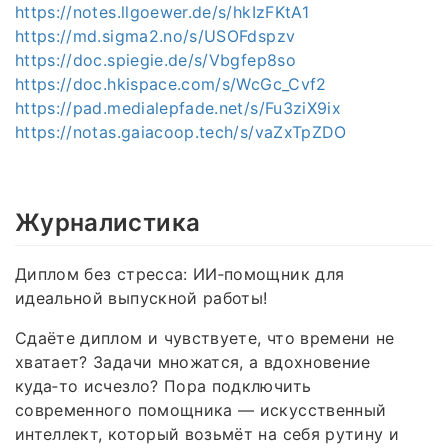
https://notes.llgoewer.de/s/hkIzFKtA1
https://md.sigma2.no/s/USOFdspzv
https://doc.spiegie.de/s/Vbgfep8so
https://doc.hkispace.com/s/WcGc_Cvf2
https://pad.medialepfade.net/s/Fu3ziX9ix
https://notas.gaiacoop.tech/s/vaZxTpZDO
Журналистика
Диплом без стресса: ИИ‑помощник для
идеальной выпускной работы!
Сдаёте диплом и чувствуете, что времени не
хватает? Задачи множатся, а вдохновение
куда‑то исчезло? Пора подключить
современного помощника — искусственный
интеллект, который возьмёт на себя рутину и