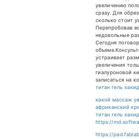
увеличению поло
сразу. Для обре
сколько стоит у
Перепробовав вс
недовольные раз
Сегодня поговор
объеме.Консульт
устраивает разм
увеличения тол
гиалуроновой ки
записаться на к
титан гель хаки
какой массаж ув
африканский кре
титан гель хаки
https://md.softw
https://pad.fabl