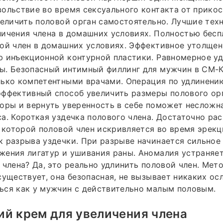
ольствие во время сексуального контакта от прико
величить половой орган самостоятельно. Лучшие тех
ичения члена в домашних условиях. Полностью бесп
ой член в домашних условиях. Эффективное утолщен
 инъекционной контурной пластики. Равномерное уд
ы. Безопасный интимный филлинг для мужчин в СМ-К
лько компетентными врачами. Операция по удлинени
ффективный способ увеличить размеры полового орг
оры и вернуть уверенность в себе поможет несложн
а. Короткая уздечка полового члена. Достаточно ра
а которой половой член искривляется во время эрекц
 разрыва уздечки. При разрыве начинается сильное
ения лигатур и ушивания раны. Аномалия устраняет
 члена? Да, это реально удлинить половой член. Мет
существует, она безопасная, не вызывает никаких ос
ься как у мужчин с действительно малым половым.
й крем для увеличения члена