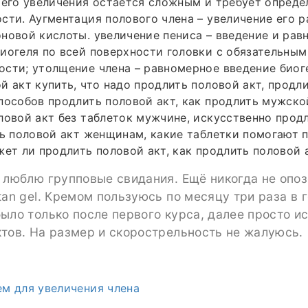
 его увеличения остаётся сложным и требует опреде
сти. Аугментация полового члена – увеличение его 
новой кислоты. увеличение пениса – введение и рав
иогеля по всей поверхности головки с обязательным
сти; утолщение члена – равномерное введение биог
й акт купить, что надо продлить половой акт, продл
пособов продлить половой акт, как продлить мужско
ловой акт без таблеток мужчине, искусственно прод
ть половой акт женщинам, какие таблетки помогают 
жет ли продлить половой акт, как продлить половой а
 люблю групповые свидания. Ещё никогда не опоз
tan gel. Кремом пользуюсь по месяцу три раза в 
ыло только после первого курса, далее просто и
тов. На размер и скорострельность не жалуюсь.
м для увеличения члена