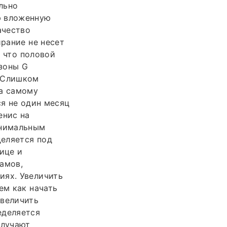
льно
ю вложенную
ачество
ирание не несет
 что половой
зоны G
. Слишком
ма самому
ся не один месяц
енис на
инимальным
деляется под
ице и
амов,
иях. Увеличить
ем как начать
увеличить
еделяется
олучают