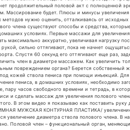
нет продолжительный половой акт с полноценной эр
. Массирование будет. Плюсы и минусы увеличения 
методов нужно оценить, отталкиваясь от исходных 
вого члена существуют способы и средства, которы
домашних условиях. Первые массажи для увеличения
ть максимально аккуратно, увеличивая нагрузку пос
рукой, сильно оттягивают, пока не начнет ощущатьс
орта. Спустя 60 секунд его оттягивают еще раз, за
личить член в диаметре массажем. Как увеличить то
льным повреждением органа? Берется собственный ж
под кожей ствола пениса при помощи инъекций. Для
чение пениса, в домашних условиях, необходимо заг
е, пару часов свободного времени и тетрадь, в кото
иси и сделать массаж для увеличения полового член
того. В этом видео я показываю как поставить руку
ИМНАЯ МУЖСКАЯ КОНТУРНАЯ ПЛАСТИКА/ увеличение 
ся увеличение диаметра ствола полового члена. В н
ано. Половой член – функциональный орган, меняющ