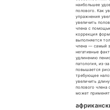
наибольшее удов
полового. Как у
упражнения увел
увеличить полов
члена с помощью
коррекция форм
выполняется то
члена — самый э
негативные факт
удлинению пенис
патология, из-з
повышается риск
требующее налож
увеличить длину
полового члена 
может применят
африкански