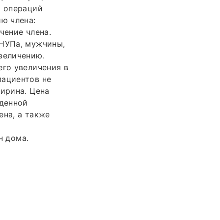
х операций
ию члена:
чение члена.
 НУПа, мужчины,
величению.
его увеличения в
пациентов не
ширина. Цена
денной
ена, а также
н дома.