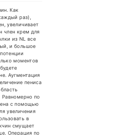
ин. Как
каждый раз),
н, увеличивает
н член крем для
лки из NL все
ый, и большое
 потенции
олько моментов
 будете
не. Аугментация
величение пениса
область
. Равномерно по
лена с помощью
ля увеличения
ользовать в
ужчин смущает
ще. Операция по