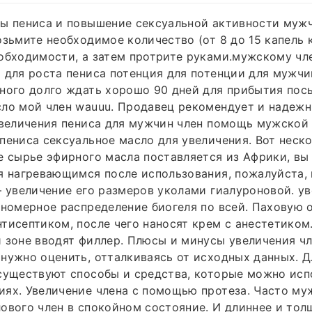
ы пениса и повышение сексуальной активности мужч
озьмите необходимое количество (от 8 до 15 капель 
обходимости, а затем протрите руками.мужскому чле
 для роста пениса потенция для потенции для мужчи
ного долго ждать хорошо 90 дней для прибытия посы
ло мой член wauuu. Продавец рекомендует и надежн
увеличения пениса для мужчин член помощь мужской
пениса сексуальное масло для увеличения. Вот неск
е сырье эфирного масла поставляется из Африки, вы
я нагревающимся после использования, пожалуйста, 
– увеличение его размеров уколами гиалуроновой. у
вномерное распределение биогеля по всей. Паховую 
тисептиком, после чего наносят крем с анестетиком
 зоне вводят филлер. Плюсы и минусы увеличения ч
нужно оценить, отталкиваясь от исходных данных. Д
существуют способы и средства, которые можно исп
иях. Увеличение члена с помощью протеза. Часто м
ового член в спокойном состояние. И длиннее и тол