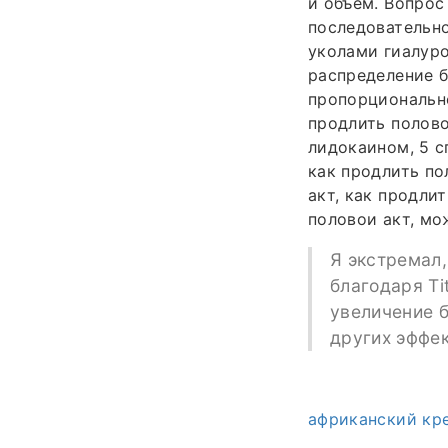
и объём. Вопрос
последовательно
уколами гиалуро
распределение б
пропорционально
продлить полово
лидокаином, 5 с
как продлить по
акт, как продли
половои акт, мо
Я экстремал,
благодаря Ti
увеличение б
других эффек
африканский кре