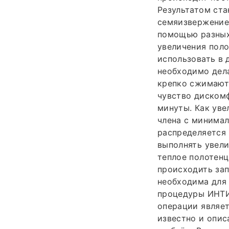
Результатом ста
семяизвержением
помощью разных 
увеличения поло
использовать в 
необходимо дела
крепко сжимают 
чувство дискомф
минуты. Как уве
члена с минима
распределяется 
выполнять увели
теплое полотенц
происходить зап
необходима для 
процедуры ИНТ
операции являет
известно и опис