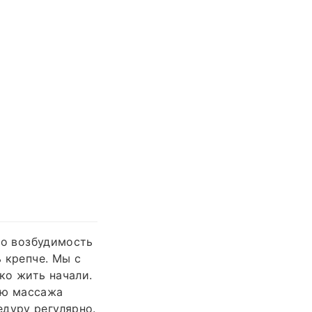
что возбудимость
ь крепче. Мы с
ко жить начали.
ью массажа
дуру регулярно.