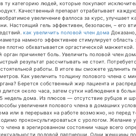
в ту категорию людей, которые покупают исключите
родукт. Качественный препарат отрабатывает кажду
необратимое увеличение фаллоса за курс, улучшает к
ни. Настоящий гель эффективен, безопасен, – его вт
ледствий.
как увеличить половой член дома
Доказано,
иаметра намного эффективнее стимулирует область 
лее плотно обхватывается оргастической манжеткой
 орган причиняет боль. Увеличить половой член до
быстрый результат рассчитывать не стоит. Потребует
стоятельной работы. В итоге вы сможете удлинить п
метров. Как увеличить толщину полового члена с м
ргана? Берется собственный жир пациента и распре
 длится около часа, затем сутки наблюдения в больн
5 недель дома. Из плюсов — отсутствие рубцов и шр
особы увеличения полового члена в домашних услов
ома или в перерывах на работе возможно, но перед т
ходимо проконсультироваться с урологом. Желание 
о члена в эрегированном состоянии чаще всего опр
сексуальности половой партнерши. Одни женщины п