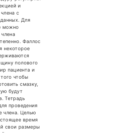
екцией и
члена с
данных. Для
е можно
 члена
тепенно. Фаллос
я некоторое
держиваются
лщину полового
ир пациента и
 того чтобы
отовить смазку,
рую будут
а. Тетрадь
 для проведения
члена. Целью
астоящее время
ий свои размеры