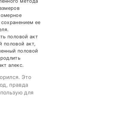
лённого метода
размеров
номерное
 сохранением ее
еля.
ить половой акт
й половой акт,
ленный половой
продлить
кт алекс.
орился. Это
год, правда
спользую для