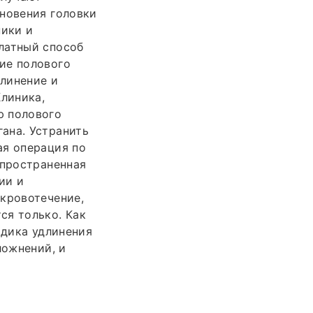
сновения головки
ники и
латный способ
ие полового
линение и
линика,
ю полового
ана. Устранить
ая операция по
спространенная
ии и
 кровотечение,
ся только. Как
одика удлинения
ложнений, и