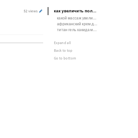
как увеличить половой член дома
52 views
какой массаж увеличивает член
африканский крем для увеличения члена
титан гель хакида маълумот узбек тилида
Expand all
Back to top
Go to bottom