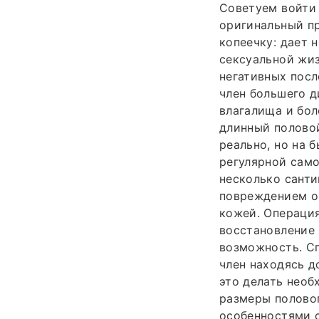
Советуем войти 
оригинальный п
копеечку: дает 
сексуальной жиз
негативных пос
член большего д
влагалища и бо
длинный половой
реально, но на 
регулярной само
несколько санти
повреждением о
кожей. Операция
восстановление 
возможность. Сп
член находясь д
это делать необ
размеры половог
особенностями 