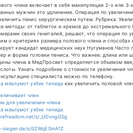
вого члена включает в себя манипуляции 2-х или 3-
занных мужчин это удлинение. Операция по увеличен
величить пенис хирургическим путем. Рубрика: Увели
е методы: от таблеток и кремов до экстремального
мерами своих гениталий, решают, что операция по у
им о критериях размера полового члена и способах 
ирует кандидат медицинских наук Нугуманов.Часто 
ер и форма головки пениса. Что важнее: длина или 
щины члена в МедПросвет определяется объемом вве
слоты. Узнать подробнее о стоимости увеличения чл
онсультацию специалиста можно по телефону.
да маълумот узбек тилида
как увеличить половой чле
еличивает член
м для увеличения члена
да маълумот узбек тилида
arefreedom.net/s/_UOvngGSg
ab-siegen.de/s/0ZWqESmA1Z