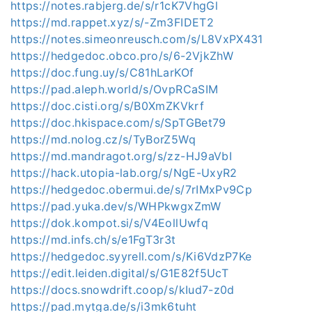
https://notes.rabjerg.de/s/r1cK7VhgGl
https://md.rappet.xyz/s/-Zm3FIDET2
https://notes.simeonreusch.com/s/L8VxPX431
https://hedgedoc.obco.pro/s/6-2VjkZhW
https://doc.fung.uy/s/C81hLarKOf
https://pad.aleph.world/s/OvpRCaSIM
https://doc.cisti.org/s/B0XmZKVkrf
https://doc.hkispace.com/s/SpTGBet79
https://md.nolog.cz/s/TyBorZ5Wq
https://md.mandragot.org/s/zz-HJ9aVbI
https://hack.utopia-lab.org/s/NgE-UxyR2
https://hedgedoc.obermui.de/s/7rIMxPv9Cp
https://pad.yuka.dev/s/WHPkwgxZmW
https://dok.kompot.si/s/V4EollUwfq
https://md.infs.ch/s/e1FgT3r3t
https://hedgedoc.syyrell.com/s/Ki6VdzP7Ke
https://edit.leiden.digital/s/G1E82f5UcT
https://docs.snowdrift.coop/s/kIud7-z0d
https://pad.mytga.de/s/i3mk6tuht