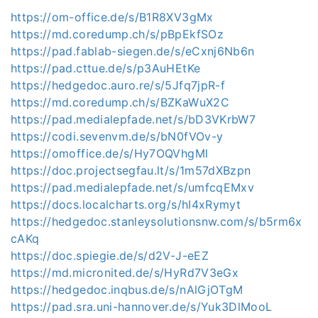
https://om-office.de/s/B1R8XV3gMx
https://md.coredump.ch/s/pBpEkfSOz
https://pad.fablab-siegen.de/s/eCxnj6Nb6n
https://pad.cttue.de/s/p3AuHEtKe
https://hedgedoc.auro.re/s/5Jfq7jpR-f
https://md.coredump.ch/s/BZKaWuX2C
https://pad.medialepfade.net/s/bD3VKrbW7
https://codi.sevenvm.de/s/bN0fVOv-y
https://omoffice.de/s/Hy7OQVhgMl
https://doc.projectsegfau.lt/s/1m57dXBzpn
https://pad.medialepfade.net/s/umfcqEMxv
https://docs.localcharts.org/s/hI4xRymyt
https://hedgedoc.stanleysolutionsnw.com/s/b5rm6x
cAKq
https://doc.spiegie.de/s/d2V-J-eEZ
https://md.micronited.de/s/HyRd7V3eGx
https://hedgedoc.inqbus.de/s/nAlGjOTgM
https://pad.sra.uni-hannover.de/s/Yuk3DlMooL