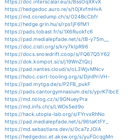
https://doc.interscalar.eu/s/BssOqXXvX
https://hedgedoc.auro.re/s/t0jXvfmHvA
https://md.coredump.ch/s/O24BcCbfr
https://hedge.grin.hu/s/rps1jF6fM1
https://pads.tobast.fr/s/1X6Ruokfc6
https://pad.medialepfade.net/s/tB-y75m__
https://doc.cisti.org/s/kry7klpR96
https://docs.snowdrift.coop/s/FQ67Q5Y62
https://dok.kompot.si/s/j19WnZtQcj
https://pad.nantes.cloud/s/oL3WjvMNcv
https://hdoc.csirt-tooling.org/s/DjnIPriVH-
https://pad.mytga.de/s/P2FB_pukF
https://pads.cantorgymnasium.de/s/yprK7lbcE
https://md.nolog.cz/s/9GNueyPra
https://md.infs.ch/s/LWOs5ed9o
https://hack.utopia-lab.org/s/FYrvxRhNo
https://pad.medialepfade.net/s/96taKtFY_
https://md.sebastians.dev/s/0ca7zJOlA
https://hedgedoc.et.aksw.org/s/yuFGcqgMn