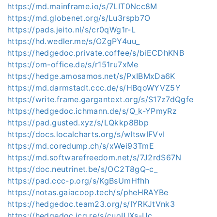
https://md.mainframe.io/s/7LIT0Ncc8M
https://md.globenet.org/s/Lu3rspb7O
https://pads.jeito.nl/s/cr0qWg1r-L
https://hd.wedler.me/s/OZgPY4uu_
https://hedgedoc.private.coffee/s/biECDhKNB
https://om-office.de/s/r151ru7xMe
https://hedge.amosamos.net/s/PxIBMxDa6K
https://md.darmstadt.ccc.de/s/HBqoWYVZ5Y
https://write.frame.gargantext.org/s/S17z7dQgfe
https://hedgedoc.ichmann.de/s/Q_k-YPmyRz
https://pad.gusted.xyz/s/LQkkp8Bbp
https://docs.localcharts.org/s/wItswIFVvI
https://md.coredump.ch/s/xWei93TmE
https://md.softwarefreedom.net/s/7J2rdS67N
https://doc.neutrinet.be/s/OC2T8gQ-c_
https://pad.ccc-p.org/s/KgBsUmHfhh
https://notas.gaiacoop.tech/s/pheHRAYBe
https://hedgedoc.team23.org/s/IYRKJtVnk3
https://hedgedoc.jcg.re/s/cuoIUXs-Uc