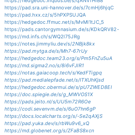
https://hedgedoc.inqbus.de/s/qANVrHiB8
https://pad.sra.uni-hannover.de/s/7cmHj6hjqC
https://pad.hxx.cz/s/5hPXPSUJQA
https://hedgedoc.ffmuc.net/s/MvMl1tJC_5
https://pads.cantorgymnasium.de/s/KDkQRV82-
https://md.infs.ch/s/WQ2l75JRg
https://notes.jimmyliu.dev/s/
2NBjk8kx
https://pad.mytga.de/s/Mh7-67rUy
https://hedgedoc.team23.org/s/Pm5FnZu5uA
https://md.sigma2.no/s/8i6vFJlR1
https://notas.gaiacoop.tech/s/KedFTigpq
https://pad.medialepfade.net/s/lTXUhKjsd
https://hedgedoc.obermui.de/s/pU7ZWED8EI
https://doc.spiegie.de/s/g_MWVOS1X
https://pads.jeito.nl/s/UU5m72R6Oe
https://codi.sevenvm.de/s/6uO7hn6gP
https://docs.localcharts.org/s/-Se2qAXjS
https://pad.yuka.dev/s/rbWu9v6_xQ
https://md.globenet.org/s/ZFaBS8xcn