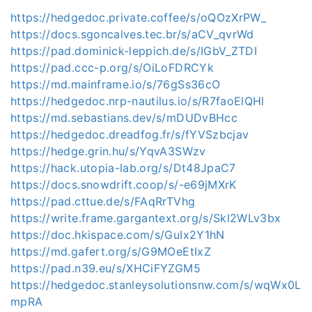
https://hedgedoc.private.coffee/s/oQOzXrPW_
https://docs.sgoncalves.tec.br/s/aCV_qvrWd
https://pad.dominick-leppich.de/s/IGbV_ZTDI
https://pad.ccc-p.org/s/OiLoFDRCYk
https://md.mainframe.io/s/76gSs36cO
https://hedgedoc.nrp-nautilus.io/s/R7faoElQHl
https://md.sebastians.dev/s/mDUDvBHcc
https://hedgedoc.dreadfog.fr/s/fYVSzbcjav
https://hedge.grin.hu/s/YqvA3SWzv
https://hack.utopia-lab.org/s/Dt48JpaC7
https://docs.snowdrift.coop/s/-e69jMXrK
https://pad.cttue.de/s/FAqRrTVhg
https://write.frame.gargantext.org/s/Skl2WLv3bx
https://doc.hkispace.com/s/GuIx2Y1hN
https://md.gafert.org/s/G9MOeEtIxZ
https://pad.n39.eu/s/XHCiFYZGM5
https://hedgedoc.stanleysolutionsnw.com/s/wqWx0L
mpRA