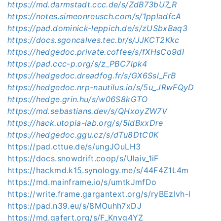
https://md.darmstadt.ccc.de/s/ZdB73bU7_R
https://notes.simeonreusch.com/s/1ppladfcA
https://pad.dominick-leppich.de/s/zUSbxBaq3
https://docs.sgoncalves.tec.br/s/JJKCT2Kkc
https://hedgedoc.private.coffee/s/fXHsCo9dI
https://pad.ccc-p.org/s/z_PBC7lpk4
https://hedgedoc.dreadfog.fr/s/GX6Ssl_FrB
https://hedgedoc.nrp-nautilus.io/s/5u_JRwFQyD
https://hedge.grin.hu/s/w06S8kGTO
https://md.sebastians.dev/s/QHxoyZW7V
https://hack.utopia-lab.org/s/5ldBxxDre
https://hedgedoc.ggu.cz/s/dTu8DtC0K
https://pad.cttue.de/s/ungJOuLH3
https://docs.snowdrift.coop/s/Ulaiv_1iF
https://hackmd.k15.synology.me/s/44F4Z1L4m
https://md.mainframe.io/s/umtkJmfDo
https://write.frame.gargantext.org/s/ryBEzIvh-l
https://pad.n39.eu/s/8MOuhh7xDJ
https://md.gafert.org/s/F_Knyg4YZ