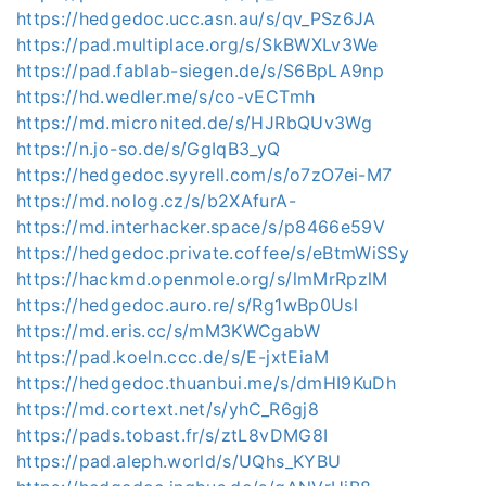
https://hedgedoc.ucc.asn.au/s/qv_PSz6JA
https://pad.multiplace.org/s/SkBWXLv3We
https://pad.fablab-siegen.de/s/S6BpLA9np
https://hd.wedler.me/s/co-vECTmh
https://md.micronited.de/s/HJRbQUv3Wg
https://n.jo-so.de/s/GgIqB3_yQ
https://hedgedoc.syyrell.com/s/o7zO7ei-M7
https://md.nolog.cz/s/b2XAfurA-
https://md.interhacker.space/s/p8466e59V
https://hedgedoc.private.coffee/s/eBtmWiSSy
https://hackmd.openmole.org/s/lmMrRpzlM
https://hedgedoc.auro.re/s/Rg1wBp0Usl
https://md.eris.cc/s/mM3KWCgabW
https://pad.koeln.ccc.de/s/E-jxtEiaM
https://hedgedoc.thuanbui.me/s/dmHI9KuDh
https://md.cortext.net/s/yhC_R6gj8
https://pads.tobast.fr/s/ztL8vDMG8I
https://pad.aleph.world/s/UQhs_KYBU