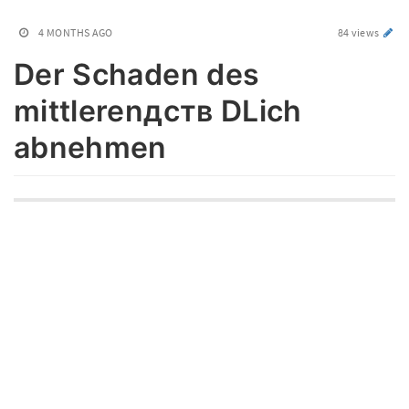
4 MONTHS AGO
84 views
Der Schaden des
mittlerenдств DLich
abnehmen