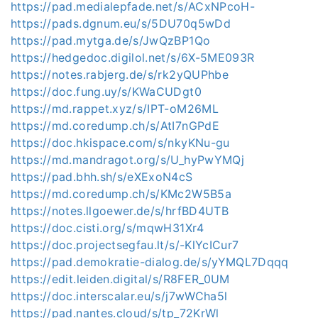
https://pad.medialepfade.net/s/ACxNPcoH-
https://pads.dgnum.eu/s/5DU70q5wDd
https://pad.mytga.de/s/JwQzBP1Qo
https://hedgedoc.digilol.net/s/6X-5ME093R
https://notes.rabjerg.de/s/rk2yQUPhbe
https://doc.fung.uy/s/KWaCUDgt0
https://md.rappet.xyz/s/IPT-oM26ML
https://md.coredump.ch/s/AtI7nGPdE
https://doc.hkispace.com/s/nkyKNu-gu
https://md.mandragot.org/s/U_hyPwYMQj
https://pad.bhh.sh/s/eXExoN4cS
https://md.coredump.ch/s/KMc2W5B5a
https://notes.llgoewer.de/s/hrfBD4UTB
https://doc.cisti.org/s/mqwH31Xr4
https://doc.projectsegfau.lt/s/-KlYcICur7
https://pad.demokratie-dialog.de/s/yYMQL7Dqqq
https://edit.leiden.digital/s/R8FER_0UM
https://doc.interscalar.eu/s/j7wWCha5l
https://pad.nantes.cloud/s/tp_72KrWl