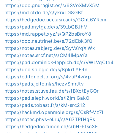
https://doc.gnuragist.es/s/6SVoXMvX5M
https://md.ctdo.de/s/ykrxTG8GBf
https://hedgedoc.ucc.asn.au/s/GChL6YRcm
https://pad.mytga.de/s/39_bQBJhM
https://md.rappet.xyz/s/QP2bsBroY8
https://doc.neutrinet.be/s/72dEbk3fQ
https://notes.rabjerg.de/s/SyVsYqXIWx
https://notes.srcf.net/s/CM4IMpaYa
https://pad.dominick-leppich.de/s/VWLVqCte4
https://doc.spiegie.de/s/KpkrLYF9n
https://editor.celtoi.org/s/4vtiP4wVp
https://pads.jeito.nl/s/hczvSmrJtv
https://notes.stuve.fau.de/s/fBXotEyGQr
https://pad.aleph.world/s/iZjmlGakO
https://pads.tobast.fr/s/kM-src212
https://hackmd.openmole.org/s/CsRf-Vz7I
https://notes.phys-el.ru/s/A67TPfHgEs
https://hedgedoc.timon.ch/s/bH-Pfsc3E