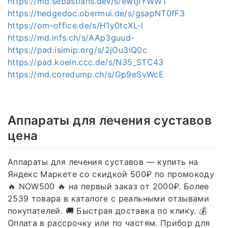
https://md.sebastians.dev/s/ewtjIYWW1
https://hedgedoc.obermui.de/s/gsapNT0fF3
https://om-office.de/s/H1y0tcXL-l
https://md.infs.ch/s/AAp3guud-
https://pad.isimip.org/s/2jOu3iQ0c
https://pad.koeln.ccc.de/s/N35_STC43
https://md.coredump.ch/s/Gp9eSvWcE
Аппараты для лечения суставов
цена
Аппараты для лечения суставов — купить на
Яндекс Маркете со скидкой 500₽ по промокоду
🔥 NOW500 🔥 на первый заказ от 2000₽. Более
2539 товара в каталоге с реальными отзывами
покупателей. 🚚 Быстрая доставка по клику. 💰
Оплата в рассрочку или по частям. Прибор для